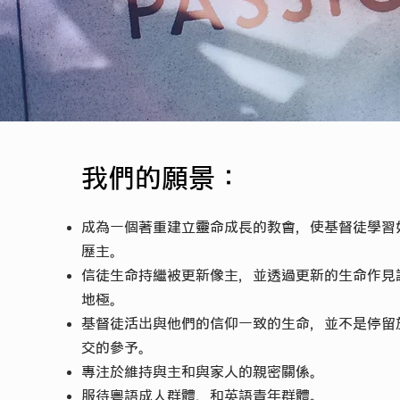
我們的願景：
成為一個著重建立靈命成長的教會，使基督徒學習
歷主。
信徒生命持繼被更新像主，並透過更新的生命作見
地極。
基督徒活出與他們的信仰一致的生命，並不是停留
交的參予。
專注於維持與主和與家人的親密關係。
服待粵語成人群體，和英語青年群體。