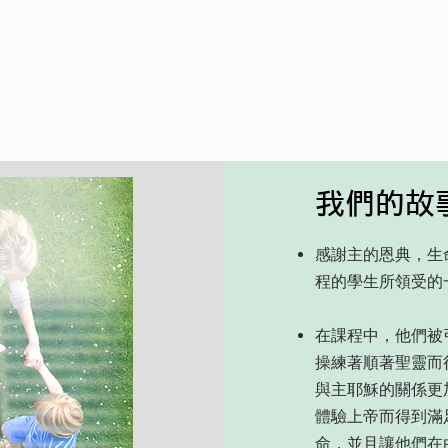
我們的故
感謝主的恩典，生
程的學生所領受的
在課程中，他們被
操練著順著聖靈而
與主耶穌的關係更
體驗上帝而得到滿
命，並且讓他們在