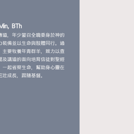
n, BTh
傳道，年少蒙召全職委身於神的
力裝備並以生命與肢體同行。過
，主要牧養年青群羊，致力以查
閲及講道的面向培育信徒對聖經
，一起省察生命，幫助身心靈在
茁壯成長，跟隨基督。