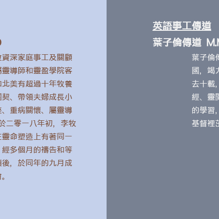
英語事工傳道
D
葉子倫傳道 M.Mi
位資深家庭事工及關顧
葉子倫
屬靈導師和靈盈學院客
國，竭
和北美有超過十年牧養
去十載
團契、帶領夫婦成長小
經、靈
座、重病關懷、屬靈導
的學習
 於二零一八年初，李牧
基督裡
在靈命塑造上有著同一
，經多個月的禱告和等
領後，於同年的九月成
會。