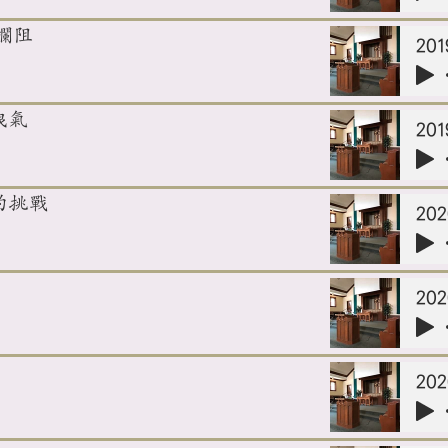
與攔阻
和洩氣
」的挑戰