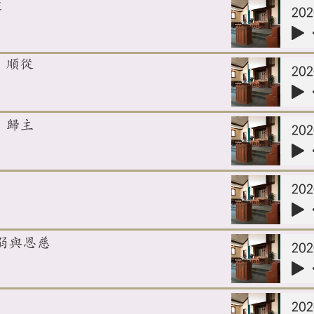
罪
）：順從
）：歸主
:軟弱與恩慈