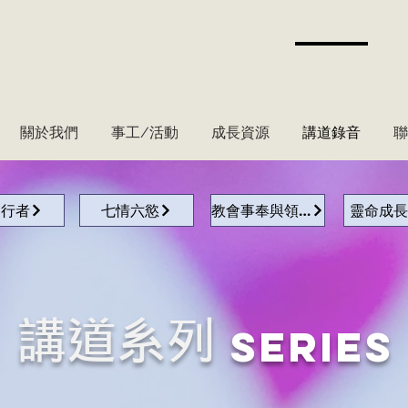
關於我們
事工/活動
成長資源
講道錄音
聯
國行者
七情六慾
教會事奉與領導
靈命成長
講道系列
Series