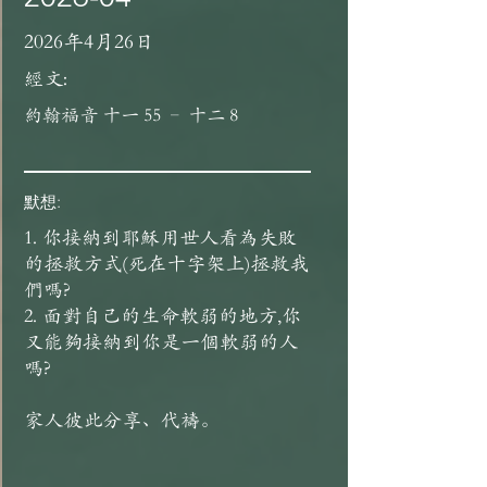
2026年4月26日
經文:
約翰福音 十一 55 – 十二 8
默想:
1. 你接納到耶穌用世人看為失敗
的拯救方式(死在十字架上)拯救我
們嗎?
2. 面對自己的生命軟弱的地方,你
又能夠接納到你是一個軟弱的人
嗎?
家人彼此分享、代禱。