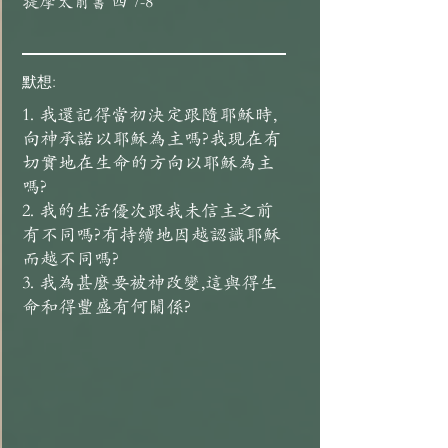
提摩太前書 四 7-8
默想:
1. 我還記得當初決定跟隨耶穌時,
向神承諾以耶穌為主嗎?我現在有
切實地在生命的方向以耶穌為主
嗎?
2. 我的生活優次跟我未信主之前
有不同嗎?有持續地因越認識耶穌
而越不同嗎?
3. 我為甚麼要被神改變,這與得生
命和得豐盛有何關係?