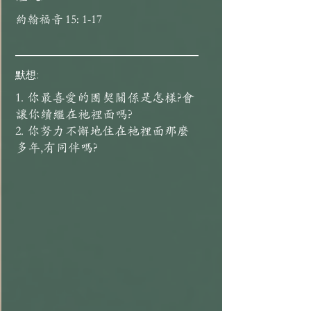
約翰福音 15: 1-17
默想:
1. 你最喜愛的團契關係是怎樣?會
讓你續繼在祂裡面嗎?
2. 你努力不懈地住在祂裡面那麼
多年,有同伴嗎?