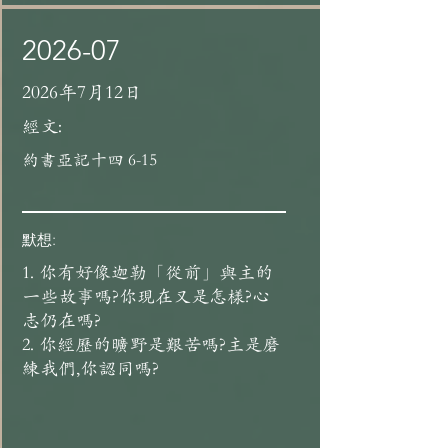
2026-07
2026年7月12日
經文:
約書亞記十四 6-15
默想:
1. 你有好像迦勒「從前」與主的
一些故事嗎?你現在又是怎樣?心
志仍在嗎?
2. 你經歷的曠野是艱苦嗎?主是磨
練我們,你認同嗎?