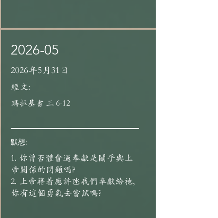
2026-05
2026年5月31日
經文:
瑪拉基書 三 6-12
默想:
1. 你曾否體會過奉獻是關乎與上
帝關係的問題嗎?
2. 上帝藉着應許氹我們奉獻給祂,
你有這個勇氣去嘗試嗎?