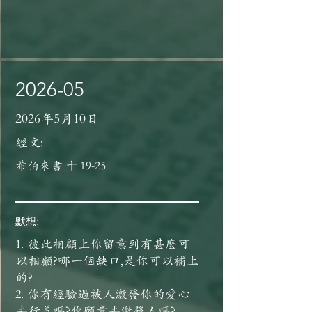
2026-05
2026年5月10日
經文:
希伯來書 十 19-25
默想:
1. 彼此相顧上你留意到有甚麼可
以相顧?哪一個缺口,是你可以補上
的?
2. 你有經驗過被人激發你的愛心
去行善嗎?你願意去激發人嗎?