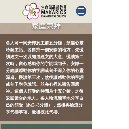
家庭崇拜
各人可一同安靜於主前五分鐘，預備心靈
聆聽主話。各自找一個安靜的地方，先慢
讀經文一次以知道經文的大意。慢讀第二
次時，留心感動你的字詞或句子。安靜一
分鐘讓感動你的字詞或句子深入你的心靈
深處。慢讀第三次，然後讓感動你的字詞
或句子對你說話。並在心裡以禱告回應
神。這個人領受的時間為十五分鐘，之後
返回聚合的地方。各人輪流簡單地分享自
己的領受（約2~3分鐘），然後再輪流分
享代禱事項。最後彼此代禱。