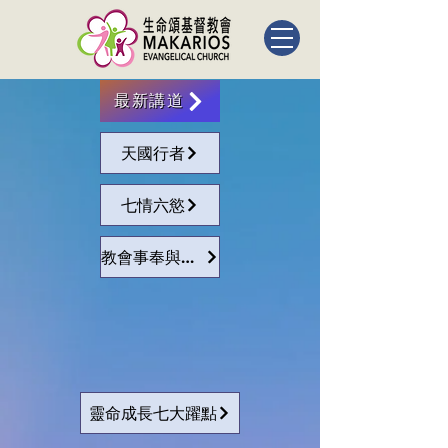
最新講道
天國行者
七情六慾
教會事奉與領導
靈命成長七大躍點