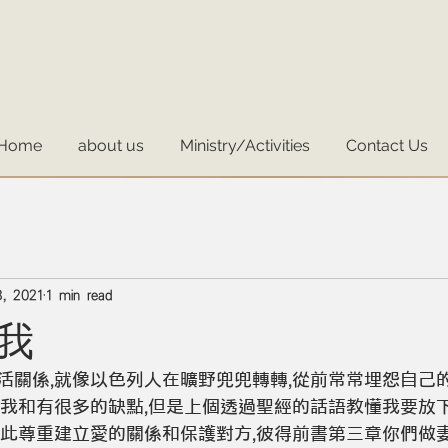
Home
about us
Ministry/Activities
Contact Us
, 2021
1 min read
我
活關係,就像以色列人在曠野兜兜轉轉,從前常常埋怨自己的
視我和有很多的缺點,但是上個透過聖經的話語教懂我要放下
彼此尊重建立愛的關係和保護對方,彼得前書第三章你們做