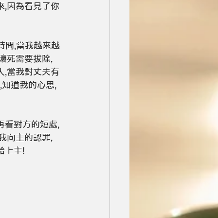
來,因為看見了你
時間,當我越來越
壞死需要拔除,
人,當我對丈夫有
,知道我的心思,
再看對方的短處,
我向主的認罪,
給上主!