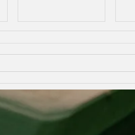
天國初行者
愚拙