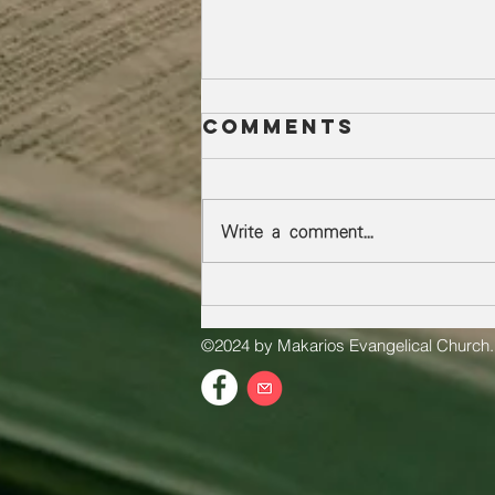
Comments
Write a comment...
從曠野到心靈花園
©2024 by Makarios Evangelical Church.