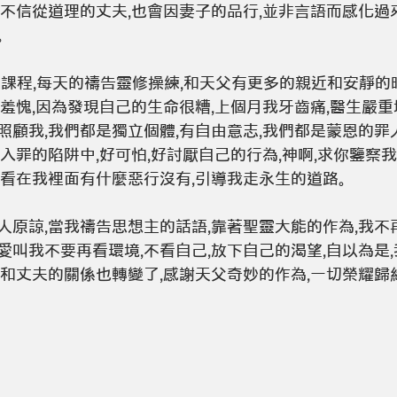
有不信從道理的丈夫,也會因妻子的品行,並非言語而感化過
。
造課程,每天的禱告靈修操練,和天父有更多的親近和安靜的
羞愧,因為發現自己的生命很糟,上個月我牙齒痛,醫生嚴重
照顧我,我們都是獨立個體,有自由意志,我們都是蒙恩的罪
入罪的陷阱中,好可怕,好討厭自己的行為,神啊,求你鑒察我
,看在我裡面有什麼惡行沒有,引導我走永生的道路。
人原諒,當我禱告思想主的話語,靠著聖靈大能的作為,我不
叫我不要再看環境,不看自己,放下自己的渴望,自以為是,
我和丈夫的關係也轉變了,感謝天父奇妙的作為,一切榮耀歸