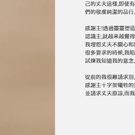
己的丈夫這樣,即使
們的敬虔純潔的品行
感謝主!透過靈靈塑
認識主,就越來越覺得
我埋怨丈夫不關心和
很多要求的時候,我陷
試煉我知道我的意念
從前的我很難請求別
感謝主十字架犧牲的愛
並請求丈夫原諒,而