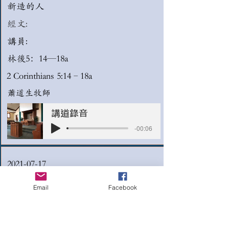
新造的人
經文:
講員:
林後5：14—18a
2 Corinthians 5:14–18a
蕭道生牧師
講道錄音
-00:06
2021-07-17
豐盛生命的重尋系列「知罪」使生
Email
Facebook
命邁向睛朗
經文:
講員: