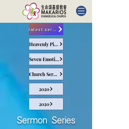
latest sermon
Heavenly Pilgrims
Seven Emotions and Six Desires
Church Service and Leadership
2020
2020
Sermon Series