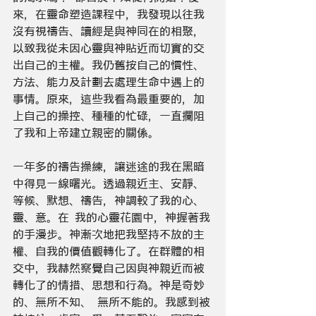
來，在靈命塑造課程中，我發現以往我
沒有視禱告、讀經是與神同在的相聚，
以致我從未因心靈與神貼近而切實的交
出自己的主權。我仍舊按自己的慣性、
方法、能力及計劃去處理生命中遇上的
事情。原來，這些我看為最重要的，加
上自己的操控、種種的忙碌，一直攔阻
了我和上帝建立親密的關係。 
一年多的禱告操練，讓迷途的我在黑暗
中得見一線曙光。透過親近主、安靜、
等候、默想、禱告，神調較了我的心、
靈、意。在 我的心靈花園中，神握著我
的手漫步。神漸次地把我堅持不放的主
權、自我的價值觀轉化了。在群體的相
交中，我赫然察覺自己因與神親近而被
轉化了的情措、思想和行為。神是奇妙
的、無所不知、 無所不能的。我感到被