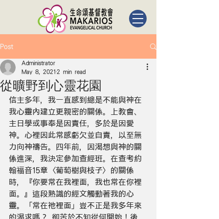
Post
Administrator
May 8, 2021
2 min read
從曠野到心靈花園
信主多年，我一直感到總是不能與神在
我心靈內建立更親密的關係。上教會、
主日學或事奉是因責任，多於是因愛
神。心裡因此常感虧欠並自責，以至無
力向神禱告。四年前，因渴想與神的關
係進深，我決定參加查經班。在查考約
翰福音15章〈葡萄樹與枝子〉的關係
時，『你要常在我裡面，我也常在你裡
面。』這段熟識的經文觸動著我的心
靈。「常在祂裡面」豈不正是我多年來
的渴求嗎？ 卻苦於不知從何開始！後