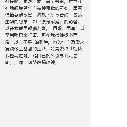
神接納、肯定、愛，甚至醫治，實實在
在地經歷著生命被神轉化的奇妙。因著
價值觀的改變，我放下所執著的，包括
生命的包袱：如『原身家庭』的影響。
以往我愛用頭腦判斷， 用眼、用耳，甚
至用咀巴來行事。現在我操練從心而
活，以主耶穌 的教導，祂的生命及愛來
實踐像主基督的生命。詩篇23:3「祂使
我靈魂甦醒，為自己的名引導我走義
路」，願一切榮耀歸於神。 