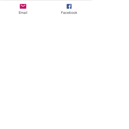
Email
Facebook
Comments
主改變了我
愚拙與謙卑
Write a comment...